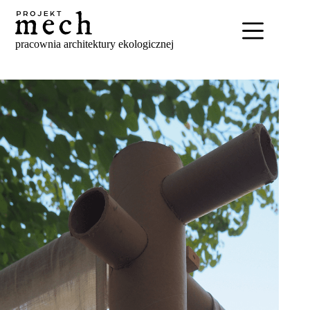
Skip
to
content
pracownia architektury ekologicznej