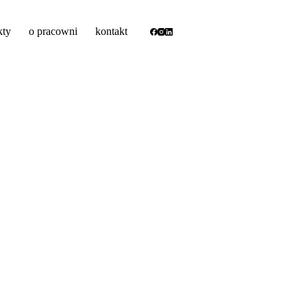
kty
o pracowni
kontakt