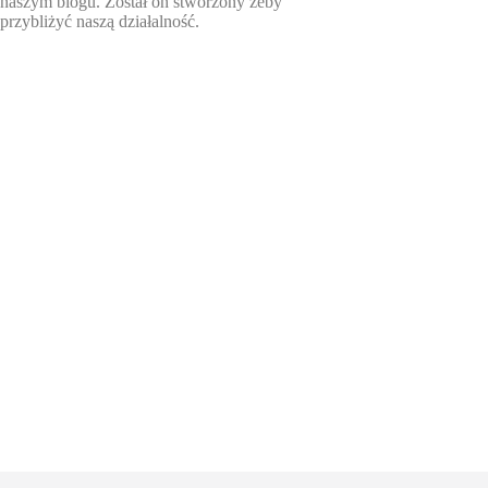
naszym blogu. Został on stworzony żeby
przybliżyć naszą działalność.