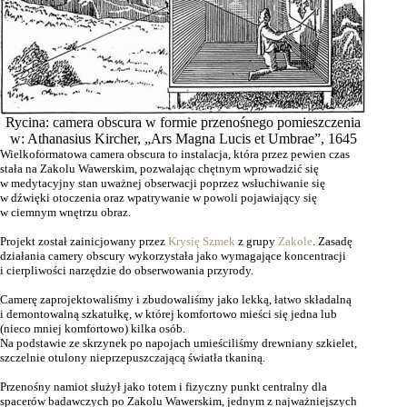
Rycina: camera obscura w formie przenośnego pomieszczenia
w: Athanasius Kircher, „Ars Magna Lucis et Umbrae”, 1645
Wielkoformatowa camera obscura to instalacja, która przez pewien czas
stała na Zakolu Wawerskim, pozwalając chętnym wprowadzić się
w medytacyjny stan uważnej obserwacji poprzez wsłuchiwanie się
w dźwięki otoczenia oraz wpatrywanie w powoli pojawiający się
w ciemnym wnętrzu obraz.
Projekt został zainicjowany przez
Krysię Szmek
z grupy
Zakole
. Zasadę
działania camery obscury wykorzystała jako wymagające koncentracji
i cierpliwości narzędzie do obserwowania przyrody.
Camerę zaprojektowaliśmy i zbudowaliśmy jako lekką, łatwo składalną
i demontowalną szkatułkę, w której komfortowo mieści się jedna lub
(nieco mniej komfortowo) kilka osób.
Na podstawie ze skrzynek po napojach umieściliśmy drewniany szkielet,
szczelnie otulony nieprzepuszczającą światła tkaniną.
Przenośny namiot służył jako totem i fizyczny punkt centralny dla
spacerów badawczych po Zakolu Wawerskim, jednym z najważniejszych