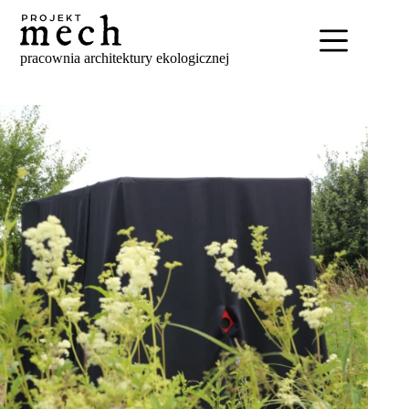
Skip
to
content
pracownia architektury ekologicznej