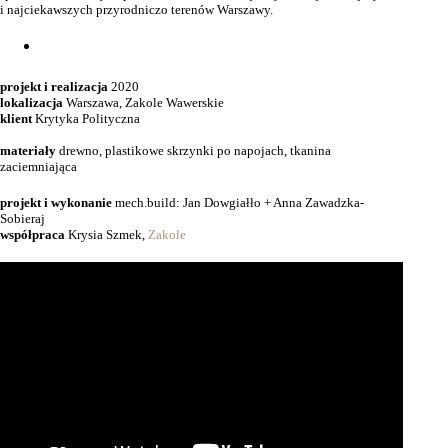
i najciekawszych przyrodniczo terenów Warszawy.
projekt i realizacja
2020
lokalizacja
Warszawa, Zakole Wawerskie
klient
Krytyka Polityczna
materiały
drewno, plastikowe skrzynki po napojach, tkanina
zaciemniająca
projekt i wykonanie
mech.build: Jan Dowgiałło + Anna Zawadzka-
Sobieraj
współpraca
Krysia Szmek,
Zakole