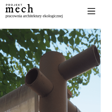
Skip
to
content
pracownia architektury ekologicznej