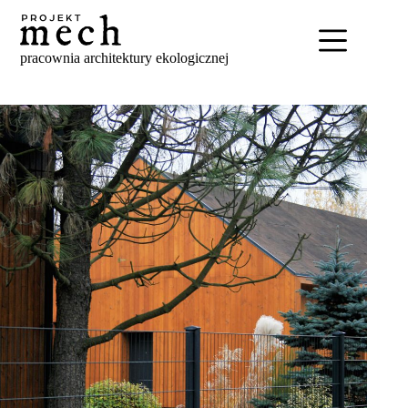
Skip
to
content
pracownia architektury ekologicznej